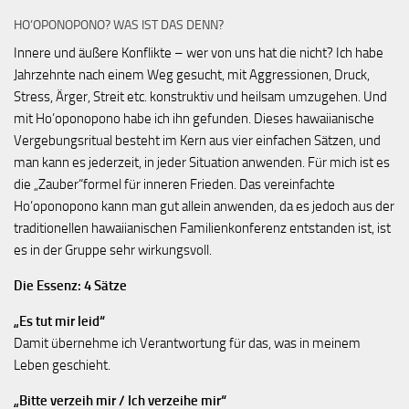
HO’OPONOPONO? WAS IST DAS DENN?
Innere und äußere Konflikte – wer von uns hat die nicht? Ich habe
Jahrzehnte nach einem Weg gesucht, mit Aggressionen, Druck,
Stress, Ärger, Streit etc. konstruktiv und heilsam umzugehen. Und
mit Ho’oponopono habe ich ihn gefunden. Dieses hawaiianische
Vergebungsritual besteht im Kern aus vier einfachen Sätzen, und
man kann es jederzeit, in jeder Situation anwenden. Für mich ist es
die „Zauber“formel für inneren Frieden. Das vereinfachte
Ho’oponopono kann man gut allein anwenden, da es jedoch aus der
traditionellen hawaiianischen Familienkonferenz entstanden ist, ist
es in der Gruppe sehr wirkungsvoll.
Die Essenz: 4 Sätze
„Es tut mir leid“
Damit übernehme ich Verantwortung für das, was in meinem
Leben geschieht.
„Bitte verzeih mir / Ich verzeihe mir“