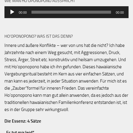
WIE MAN HO’OPONOPONO AUSSPRICHT
Audio-
00:00
00:00
Player
HO’OPONOPONO? WAS IST DAS DENN?
Innere und äußere Konflikte – wer von uns hat die nicht? Ich habe
Jahrzehnte nach einem Weg gesucht, mit Aggressionen, Druck,
Stress, Ärger, Streit etc. konstruktiv und heilsam umzugehen. Und
mit Ho’oponopono habe ich ihn gefunden. Dieses hawaiianische
Vergebungsritual besteht im Kern aus vier einfachen Sätzen, und
man kann es jederzeit, in jeder Situation anwenden. Für mich ist es
die „Zauber“formel für inneren Frieden. Das vereinfachte
Ho’oponopono kann man gut allein anwenden, da es jedoch aus der
traditionellen hawaiianischen Familienkonferenz entstanden ist, ist
es in der Gruppe sehr wirkungsvoll.
Die Essenz: 4 Sätze
„Es tut mir leid“