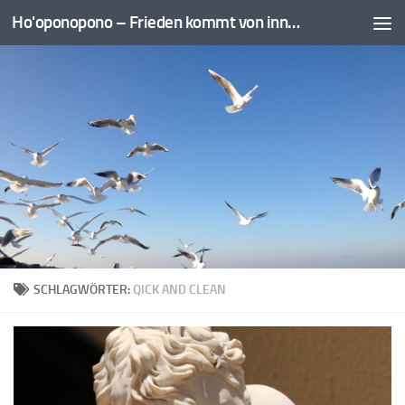
Ho'oponopono – Frieden kommt von innen
Zum Inhalt springen
SCHLAGWÖRTER:
QICK AND CLEAN