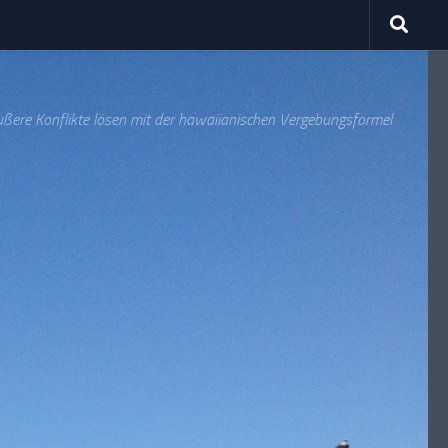
ußere Konflikte lösen mit der hawaiianischen Vergebungsformel