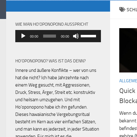
SCH
WIE MAN HO’OPONOPONO AUSSPRICHT
Audio-
Pfeiltasten
00:00
00:00
Player
Hoch/Runter
benutzen,
um
HO’OPONOPONO? WAS IST DAS DENN?
die
Lautstärke
Innere und äußere Konflikte – wer von uns
zu
hat die nicht? Ich habe Jahrzehnte nach
ALLGEME
regeln.
einem Weg gesucht, mit Aggressionen,
Quick 
Druck, Stress, Ärger, Streit etc. konstruktiv
und heilsam umzugehen. Und mit
Block
Ho’oponopono habe ich ihn gefunden.
Wenn du
Dieses hawaiianische Vergebungsritual
bekannt 
besteht im Kern aus vier einfachen Sätzen,
befindest
und man kann es jederzeit, in jeder Situation
gehöre (
anwenden. Für mich ist es die