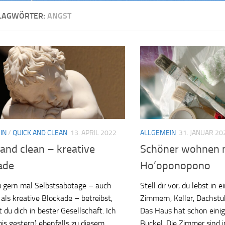
LAGWÖRTER:
ANGST
IN
/
QUICK AND CLEAN
13. APRIL 2022
ALLGEMEIN
31. JANUAR 20
and clean – kreative
Schöner wohnen 
ade
Ho’oponopono
 gern mal Selbstsabotage – auch
Stell dir vor, du lebst in
als kreative Blockade – betreibst,
Zimmern, Keller, Dachstu
 du dich in bester Gesellschaft. Ich
Das Haus hat schon einig
bis gestern) ebenfalls zu diesem
Buckel. Die Zimmer sind 