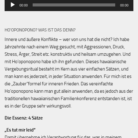
Audio-
00:00
00:00
Player
HO’OPONOPONO? WAS IST DAS DENN?
Innere und äußere Konflikte – wer von uns hat die nicht? Ich habe
Jahrzehnte nach einem Weg gesucht, mit Aggressionen, Druck,
Stress, Ärger, Streit etc. konstruktiv und heilsam umzugehen. Und
mit Ho’oponopono habe ich ihn gefunden. Dieses hawaiianische
Vergebungsritual besteht im Kern aus vier einfachen Sätzen, und
man kann es jederzeit, in jeder Situation anwenden. Für mich ist es
die „Zauber“formel für inneren Frieden. Das vereinfachte
Ho’oponopono kann man gut allein anwenden, da es jedoch aus der
traditionellen hawaiianischen Familienkonferenz entstanden ist, ist
es in der Gruppe sehr wirkungsvoll.
Die Essenz: 4 Sätze
„Es tut mir leid“
Damit übernehme ich Verantwortung für das, was in meinem