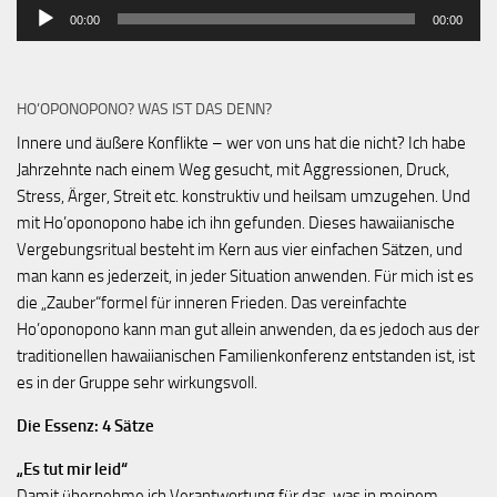
Audio-
00:00
00:00
Player
HO’OPONOPONO? WAS IST DAS DENN?
Innere und äußere Konflikte – wer von uns hat die nicht? Ich habe
Jahrzehnte nach einem Weg gesucht, mit Aggressionen, Druck,
Stress, Ärger, Streit etc. konstruktiv und heilsam umzugehen. Und
mit Ho’oponopono habe ich ihn gefunden. Dieses hawaiianische
Vergebungsritual besteht im Kern aus vier einfachen Sätzen, und
man kann es jederzeit, in jeder Situation anwenden. Für mich ist es
die „Zauber“formel für inneren Frieden. Das vereinfachte
Ho’oponopono kann man gut allein anwenden, da es jedoch aus der
traditionellen hawaiianischen Familienkonferenz entstanden ist, ist
es in der Gruppe sehr wirkungsvoll.
Die Essenz: 4 Sätze
„Es tut mir leid“
Damit übernehme ich Verantwortung für das, was in meinem