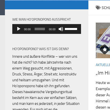
SCH
WIE MAN HO’OPONOPONO AUSSPRICHT
Audio-
Pfeiltasten
00:00
00:00
Player
Hoch/Runter
benutzen,
um
HO’OPONOPONO? WAS IST DAS DENN?
die
Lautstärke
Innere und äußere Konflikte – wer von uns
zu
hat die nicht? Ich habe Jahrzehnte nach
AKTUELL
regeln.
einem Weg gesucht, mit Aggressionen,
„Im H
Druck, Stress, Ärger, Streit etc. konstruktiv
und heilsam umzugehen. Und mit
Heute wa
Ho’oponopono habe ich ihn gefunden.
Exemplar
Dieses hawaiianische Vergebungsritual
dieser A
besteht im Kern aus vier einfachen Sätzen,
Himmel i
und man kann es jederzeit, in jeder Situation
diesen w
anwenden. Für mich ist es die