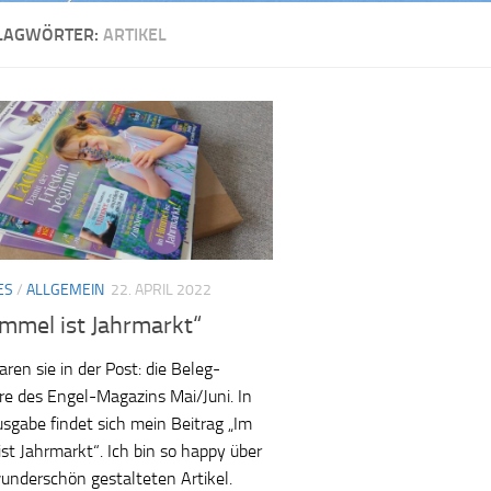
LAGWÖRTER:
ARTIKEL
ES
/
ALLGEMEIN
22. APRIL 2022
immel ist Jahrmarkt“
ren sie in der Post: die Beleg-
e des Engel-Magazins Mai/Juni. In
usgabe findet sich mein Beitrag „Im
st Jahrmarkt“. Ich bin so happy über
underschön gestalteten Artikel.