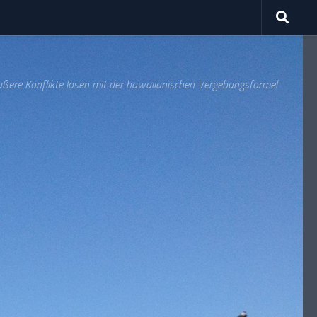
ußere Konflikte lösen mit der hawaiianischen Vergebungsformel